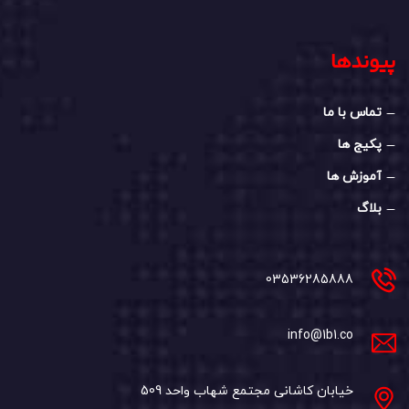
پیوندها
تماس با ما
پکیج ها
آموزش ها
بلاگ
03536285888
info@1b1.co
خیابان کاشانی مجتمع شهاب واحد 509