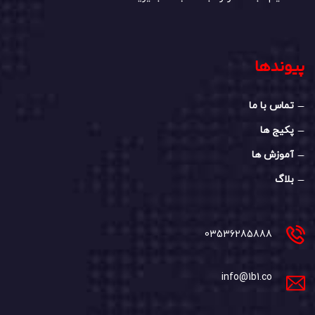
پیوندها
تماس با ما
پکیج ها
آموزش ها
بلاگ
03536285888
info@1b1.co