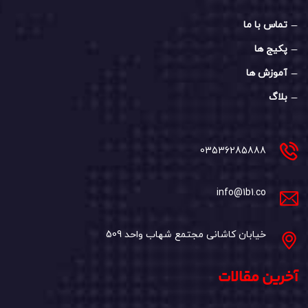
تماس با ما
پکیج ها
آموزش ها
بلاگ
03536285888
info@1b1.co
خیابان کاشانی مجتمع شهاب واحد 509
آخرین مقالات