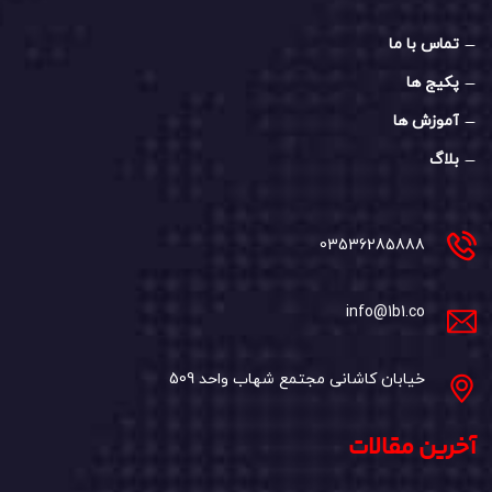
تماس با ما
پکیج ها
آموزش ها
بلاگ
03536285888
info@1b1.co
خیابان کاشانی مجتمع شهاب واحد 509
آخرین مقالات