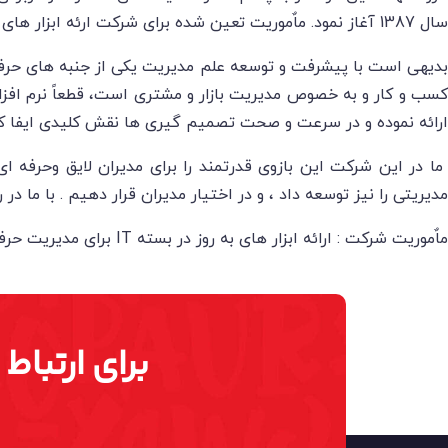
سال 1387 آغاز نمود. ماٌموریت تعین شده برای شرکت ارئه ابزار های نوین برپایه IT برای مدیریت ساده ، یکپارچه و علمی بر بنگاه های کسب و کار کوچک و بزرگ می باشد .
بدیهی است با پیشرفت و توسعه علم مدیریت یکی از جنبه های حرفه
کسب و کار و به خصوص مدیریت بازار و مشتری است، قطعاً نرم افز
ارائه نموده و در سرعت و صحت تصمیم گیری ها نقش کلیدی ایفا کن
ما در این شرکت این بازوی قدرتمند را برای مدیران لایق وحرفه ای
مدیریتی را نیز توسعه داد ، و در اختیار مدیران قرار دهیم . با ما د
ماٌموریت شرکت : ارائه ابزار های به روز در بسته IT برای مدیریت حرفه ای یکپارچه و علمی کسب و کارهمراه با ایجاد ارزش افزوده چشمگیر برای مشتریان.
برای ارتباط