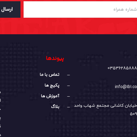
ارسال
پیوندها
03536285888
تماس با ما
پکیج ها
info@1b1.co
م
آموزش ها
ل
خیابان کاشانی مجتمع شهاب واحد
بلاگ
خ
509
ب
ن
د