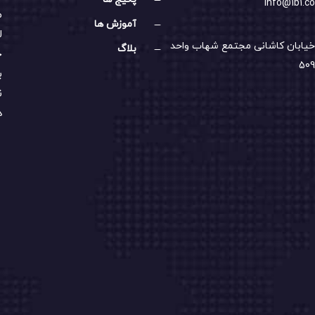
info@1b1.co
م
آموزش ها
ل
خیابان کاشانی مجتمع شهاب واحد
بلاگ
خ
509
ب
ن
د