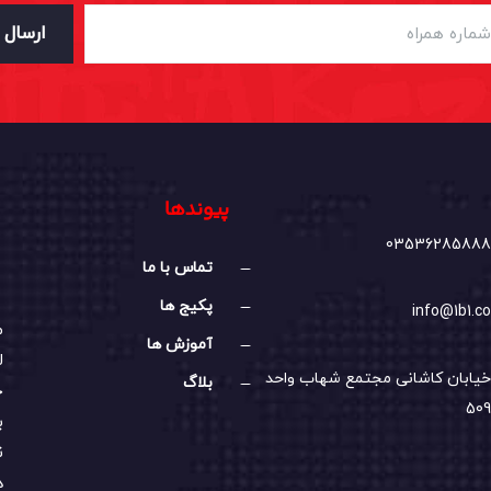
ارسال
پیوندها
03536285888
تماس با ما
پکیج ها
info@1b1.co
م
آموزش ها
ل
خیابان کاشانی مجتمع شهاب واحد
بلاگ
خ
509
ب
ن
د