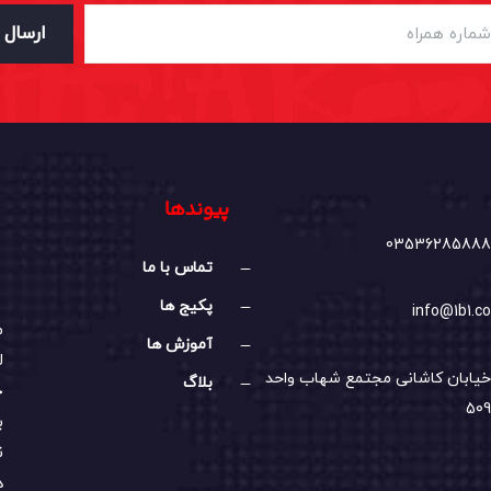
ارسال
پیوندها
03536285888
تماس با ما
پکیج ها
info@1b1.co
م
آموزش ها
ل
خیابان کاشانی مجتمع شهاب واحد
بلاگ
خ
509
ب
ن
د