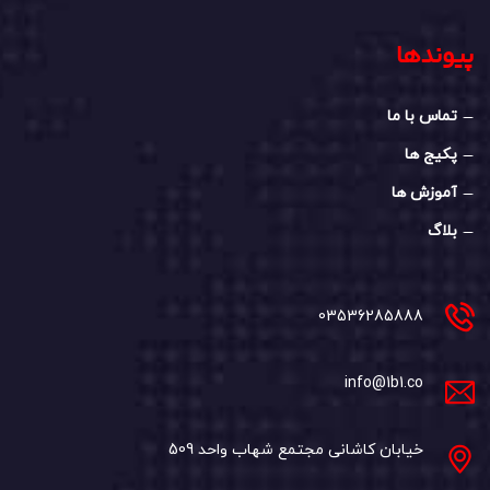
پیوندها
تماس با ما
پکیج ها
آموزش ها
بلاگ
03536285888
info@1b1.co
خیابان کاشانی مجتمع شهاب واحد 509