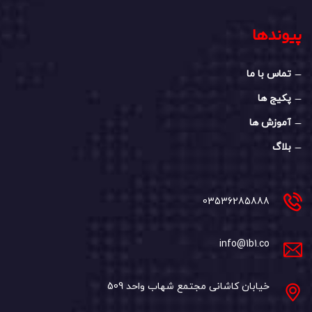
پیوندها
تماس با ما
پکیج ها
آموزش ها
بلاگ
03536285888
info@1b1.co
خیابان کاشانی مجتمع شهاب واحد 509