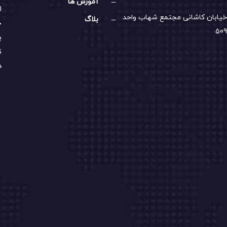
آموزش ها
ل
خیابان کاشانی مجتمع شهاب واحد
بلاگ
خ
509
ب
ن
د